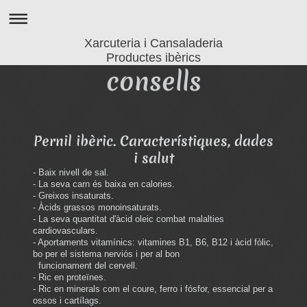
Xarcuteria i Cansaladeria
Productes ibèrics
consells
Pernil ibèric. Característiques, dades
i salut
- Baix nivell de sal.
- La seva carn és baixa en calories.
- Greixos insaturats.
- Àcids grassos monoinsaturats.
- La seva quantitat d'àcid oleic combat malalties
cardiovasculars.
- Aportaments vitamínics: vitamines B1, B6, B12 i àcid fòlic,
bo per el sistema nerviós i per al bon
funcionament del cervell.
- Ric en proteïnes.
- Ric en minerals com el coure, ferro i fósfor, essencial per a
ossos i cartílags.