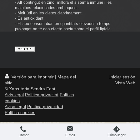
- Alt contingut en zinc, millora el sistema inmune i les
malalties relacionades amb aquest.
- Molt útil en les dietes d'aprimament.
- És antioxidant.
- El seu consum diari en quantitats elevades i temps
prolongat no té cap efecte nociu sobre el perfil lipídic.
Versión para imprimir
|
Mapa del
Iniciar sesión
sitio
Vista Web
© Xarcuteria Sendra Font
Avís legal
Política privacitat
Política
cookies
Aviso legal
Política privacidad
Política cookies
Llamar
E-mail
Cómo llegar