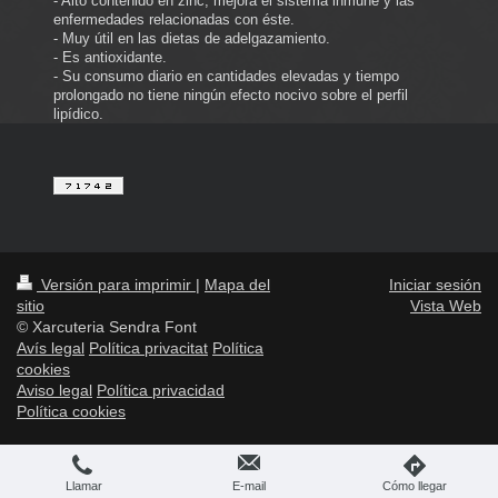
- Alto contenido en zinc, mejora el sistema inmune y las
enfermedades relacionadas con éste.
- Muy útil en las dietas de adelgazamiento.
- Es antioxidante.
- Su consumo diario en cantidades elevadas y tiempo
prolongado no tiene ningún efecto nocivo sobre el perfil
lipídico.
Versión para imprimir
|
Mapa del
Iniciar sesión
sitio
Vista Web
© Xarcuteria Sendra Font
Avís legal
Política privacitat
Política
cookies
Aviso legal
Política privacidad
Política cookies
Llamar
E-mail
Cómo llegar